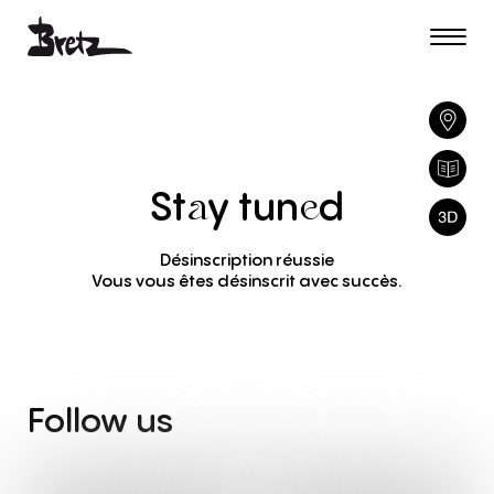
St
y
tun
d
a
e
Désinscription réussie
Vous vous êtes désinscrit avec succès.
Follow
us