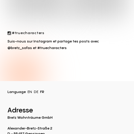
#truecharacters
Suis-nous sur Instagram et partage tes posts avec
@bretz_sofas et #truecharacters
Language
EN
DE
FR
Adresse
Bretz Wohnträume GmbH
Alexander-Bretz-Straße 2
D - 55457 Gensingen