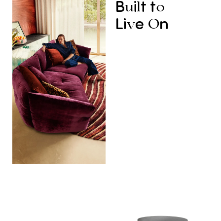
B
i
t
t
u
l
o
Li
e
n
v
O