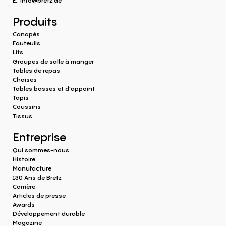
E.:
info@bretz.de
Produits
Canapés
Fauteuils
Lits
Groupes de salle à manger
Tables de repas
Chaises
Tables basses et d'appoint
Tapis
Coussins
Tissus
Entreprise
Qui sommes-nous
Histoire
Manufacture
130 Ans de Bretz
Carrière
Articles de presse
Awards
Développement durable
Magazine