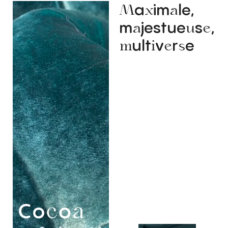
a
im
le,
M
x
a
m
jestue
s
,
a
u
e
ult
v
r
e
m
i
e
s