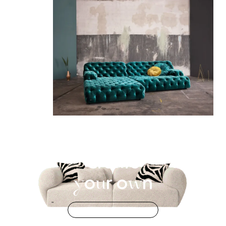
Cre
te
a
o
r
o
n
y
u
w
Configurateur