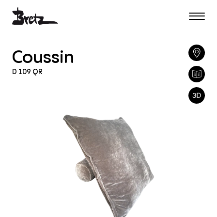
Coussin
D
109
QR