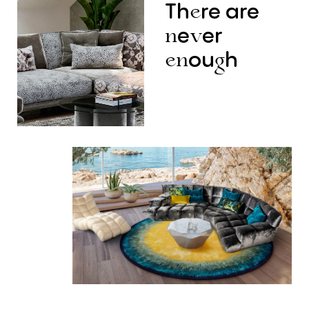
Th
re
are
e
e
er
n
v
ou
h
en
g