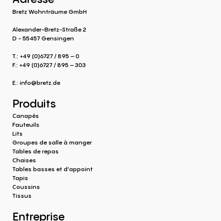
Bretz Wohnträume GmbH
Alexander-Bretz-Straße 2
D - 55457 Gensingen
T.: +49 (0)6727 / 895 – 0
F.: +49 (0)6727 / 895 – 303
E.:
info@bretz.de
Produits
Canapés
Fauteuils
Lits
Groupes de salle à manger
Tables de repas
Chaises
Tables basses et d'appoint
Tapis
Coussins
Tissus
Entreprise