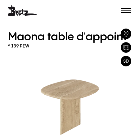
Maona
table
d'appoint
Y
139
PEW