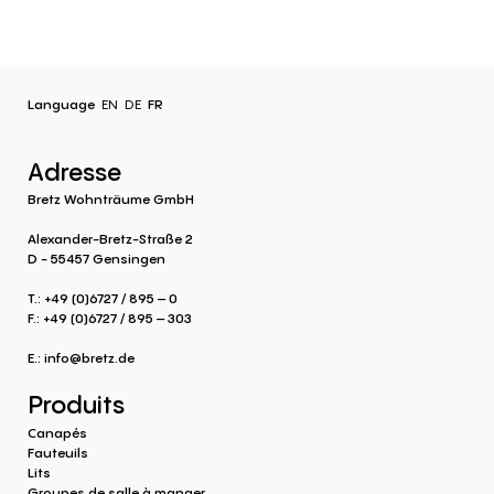
Language
EN
DE
FR
Adresse
Bretz Wohnträume GmbH
Alexander-Bretz-Straße 2
D - 55457 Gensingen
T.: +49 (0)6727 / 895 – 0
F.: +49 (0)6727 / 895 – 303
E.:
info@bretz.de
Produits
Canapés
Fauteuils
Lits
Groupes de salle à manger