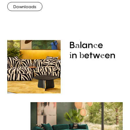
Downloads
B
lan
e
a
c
n
etw
en
i
b
e