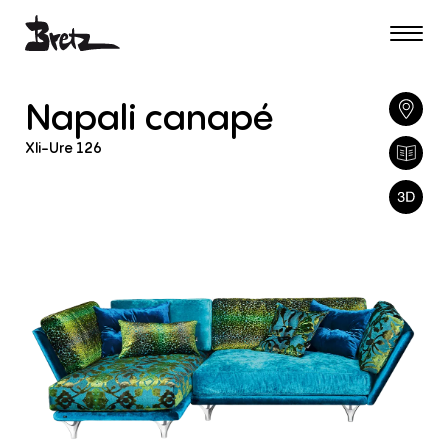
Napali
canapé
Xli-Ure
126