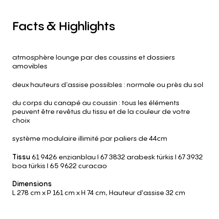
Facts
&
Highlights
atmosphère lounge par des coussins et dossiers
amovibles
deux hauteurs d’assise possibles : normale ou près du sol
du corps du canapé au coussin : tous les éléments
peuvent être revêtus du tissu et de la couleur de votre
choix
système modulaire illimité par paliers de 44cm
Tissu
61 9426 enzianblau l 67 3832 arabesk türkis l 67 3932
boa türkis l 65 9622 curacao
Dimensions
L 278 cm
x P 161 cm
x H 74 cm
,
Hauteur d'assise 32 cm