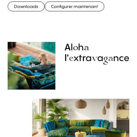
Downloads
Configurer maintenant
A
l
h
o
a
l'
xt
r
a
a
nce
e
v
g
a