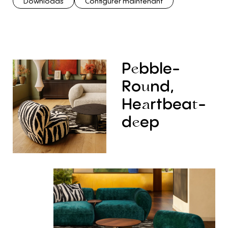
Downloads
Configurer maintenant
P
bble-
e
Ro
nd,
u
He
rtbea
-
a
t
d
ep
e