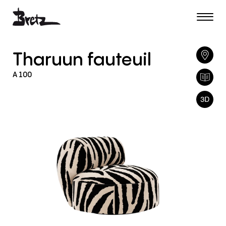
Tharuun
fauteuil
A
100