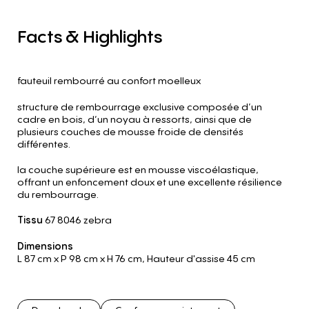
Facts
&
Highlights
fauteuil rembourré au confort moelleux
structure de rembourrage exclusive composée d’un
cadre en bois, d’un noyau à ressorts, ainsi que de
plusieurs couches de mousse froide de densités
différentes.
la couche supérieure est en mousse viscoélastique,
offrant un enfoncement doux et une excellente résilience
du rembourrage.
Tissu
67 8046 zebra
Dimensions
L 87 cm
x P 98 cm
x H 76 cm
,
Hauteur d'assise 45 cm