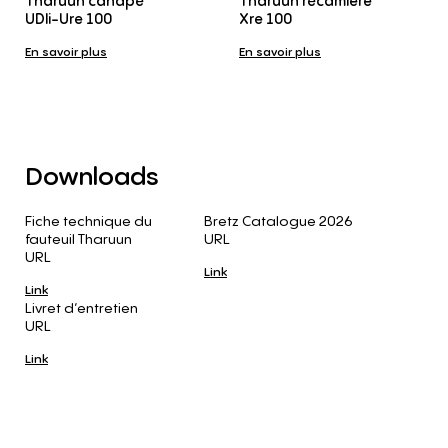
Tharuun canapé
Tharuun récamière
UDli-Ure 100
Xre 100
En savoir plus
En savoir plus
Downloads
Fiche technique du
Bretz Catalogue 2026
fauteuil Tharuun
URL
URL
Link
Link
Livret d’entretien
URL
Link