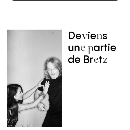
De
ie
s
v
n
un
artie
e
p
de
Br
t
e
z