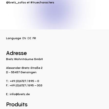
@bretz_sofas et #truecharacters
Language
EN
DE
FR
Adresse
Bretz Wohnträume GmbH
Alexander-Bretz-Straße 2
D - 55457 Gensingen
T.: +49 (0)6727 / 895 – 0
F.: +49 (0)6727 / 895 – 303
E.:
info@bretz.de
Produits