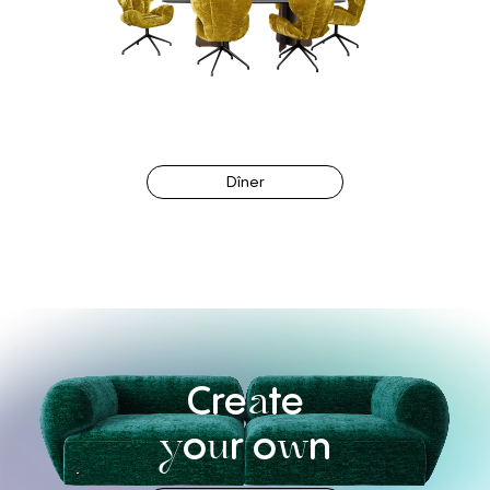
Dîner
Cre
te
a
o
r
o
n
y
u
w