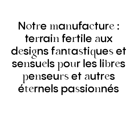
N
t
e
a
ufa
tur
:
o
r
m
n
c
e
te
rai
fe
tile
ux
r
n
r
a
d
si
ns
f
n
a
ti
ue
et
e
g
a
t
s
q
s
se
su
ls
o
r
les
li
r
s
n
e
p
u
b
e
e
seu
et
utr
s
p
n
rs
a
e
é
rnels
pa
sio
nés
te
s
n