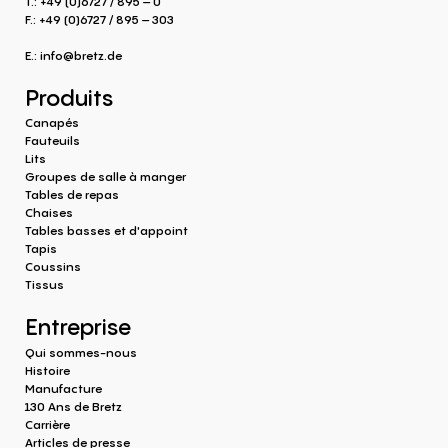
T.: +49 (0)6727 / 895 – 0
F.: +49 (0)6727 / 895 – 303
E.:
info@bretz.de
Produits
Canapés
Fauteuils
Lits
Groupes de salle à manger
Tables de repas
Chaises
Tables basses et d'appoint
Tapis
Coussins
Tissus
Entreprise
Qui sommes-nous
Histoire
Manufacture
130 Ans de Bretz
Carrière
Articles de presse