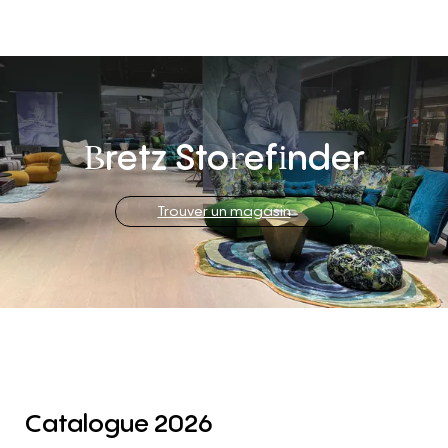
retz
Sto
ef
nder
B
r
i
Trouver un magasin
Catalogue 2026