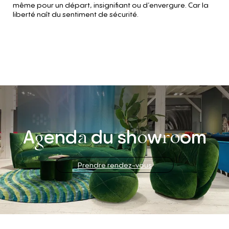
même pour un départ, insignifiant ou d‘envergure. Car la
liberté naît du sentiment de sécurité.
A
end
du
sh
w
om
g
a
o
ro
Prendre rendez-vous