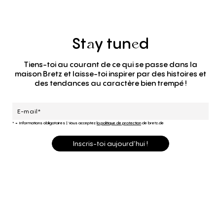
St
y
tun
d
a
e
Tiens-toi au courant de ce qui se passe dans la
maison Bretz et laisse-toi inspirer par des histoires et
des tendances au caractère bien trempé !
* = Informations obligatoires
|
Vous acceptez
la politique de protection
de bretz.de
Inscris-toi aujourd’hui !