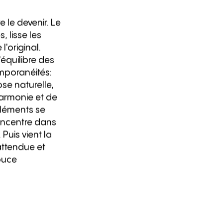
 le devenir. Le
 lisse les
l'original.
'équilibre des
emporanéités:
ose naturelle,
harmonie et de
éléments se
concentre dans
 Puis vient la
attendue et
ouce