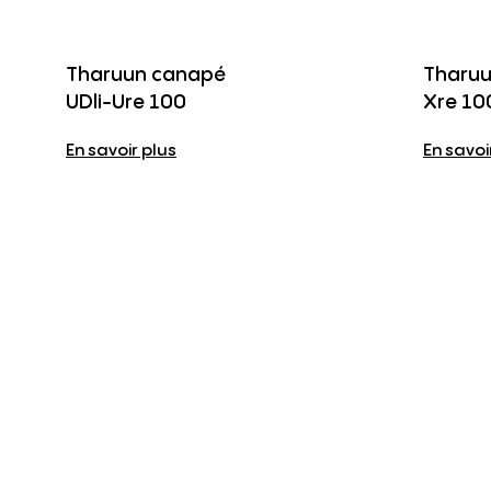
Tharuun canapé
Tharuu
UDli-Ure 100
Xre 10
En savoir plus
En savoi