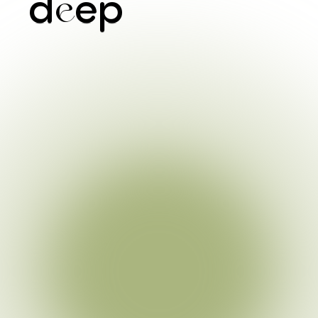
d
ep
e