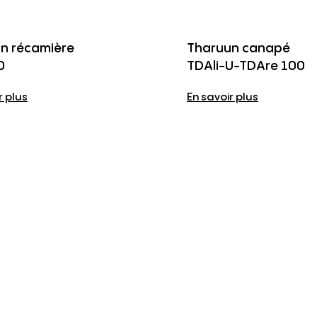
n récamière
Tharuun canapé
0
TDAli-U-TDAre 100
r plus
En savoir plus