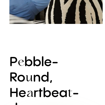
P
bble-
e
Ro
nd,
u
He
rtbea
-
a
t