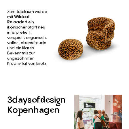
Zum Jubiläum wurde
mit
Wildcat
Reloaded
ein
ikonischer Stoff neu
interpretiert:
verspielt, organisch,
voller Lebensfreude
und ein klares
Bekenntnis zur
ungezähmten
Kreativität von Bretz.
3d
ys
f
si
n
a
o
de
g
Ko
enh
g
n
p
a
e