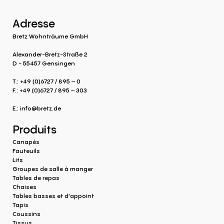
Adresse
Bretz Wohnträume GmbH
Alexander-Bretz-Straße 2
D - 55457 Gensingen
T.: +49 (0)6727 / 895 – 0
F.: +49 (0)6727 / 895 – 303
E.:
info@bretz.de
Produits
Canapés
Fauteuils
Lits
Groupes de salle à manger
Tables de repas
Chaises
Tables basses et d'appoint
Tapis
Coussins
Tissus