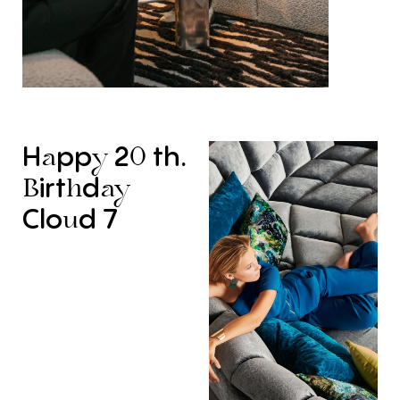
H
pp
2
th.
a
y
0
irt
d
B
h
ay
Clo
d
7
u