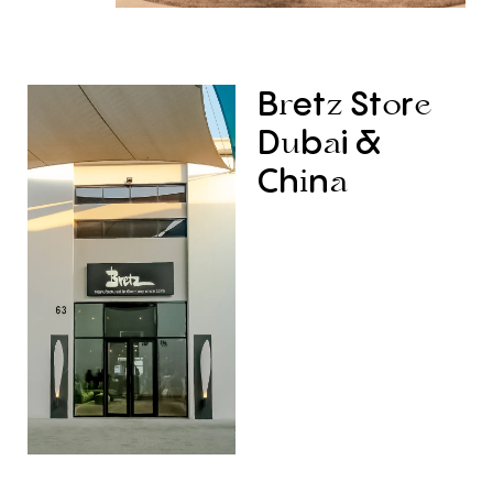
B
et
St
r
r
z
o
e
D
b
i
&
u
a
Ch
n
i
a