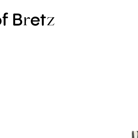
f
B
et
r
z