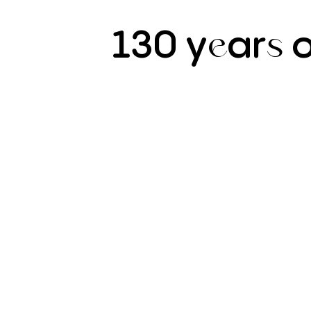
130
y
ar
o
e
s