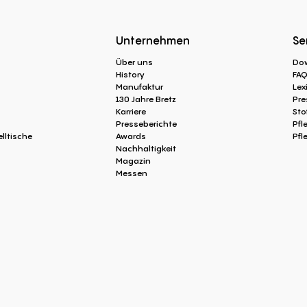
Unternehmen
Se
Über uns
Do
History
FA
Manufaktur
Lex
130 Jahre Bretz
Pre
Karriere
Sto
Presseberichte
Pfl
lltische
Awards
Pfl
Nachhaltigkeit
Magazin
Messen