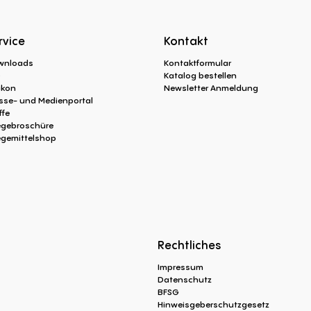
rvice
Kontakt
wnloads
Kontaktformular
Q
Katalog bestellen
ikon
Newsletter Anmeldung
sse- und Medienportal
ffe
egebroschüre
egemittelshop
Rechtliches
Impressum
Datenschutz
BFSG
Hinweisgeberschutzgesetz