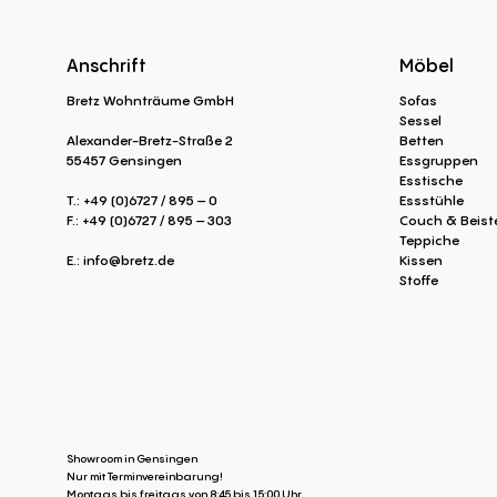
Anschrift
Möbel
Bretz Wohnträume GmbH
Sofas
Sessel
Alexander-Bretz-Straße 2
Betten
55457 Gensingen
Essgruppen
Esstische
T.: +49 (0)6727 / 895 – 0
Essstühle
F.: +49 (0)6727 / 895 – 303
Couch & Beiste
Teppiche
E.:
info@bretz.de
Kissen
Stoffe
Showroom in Gensingen
Nur mit Terminvereinbarung!
Montags bis freitags von 8:45 bis 15:00 Uhr