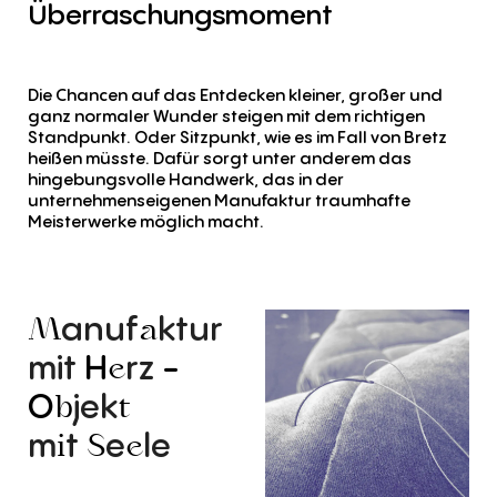
Überraschungsmoment
Die Chancen auf das Entdecken kleiner, großer und
ganz normaler Wunder steigen mit dem richtigen
Standpunkt. Oder Sitzpunkt, wie es im Fall von Bretz
heißen müsste. Dafür sorgt unter anderem das
hingebungsvolle Handwerk, das in der
unternehmenseigenen Manufaktur traumhafte
Meisterwerke möglich macht.
anuf
ktur
M
a
mit
H
rz
-
e
O
jek
b
t
m
t
e
le
i
S
e