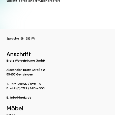
@bretz_sofas and #truecharacters
Sprache
EN
DE
FR
Anschrift
Bretz Wohnträume GmbH
Alexander-Bretz-Straße 2
55457 Gensingen
T.: +49 (0)6727 / 895 – 0
F.: +49 (0)6727 / 895 – 303
E.:
info@bretz.de
Möbel
Sofas