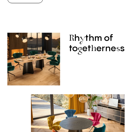
h
thm
of
R
y
to
et
erne
s
g
h
s