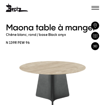
Maona
table
à
manger
Chêne
blanc,
rond
/
base
Black
onyx
N
139R
PEW
96