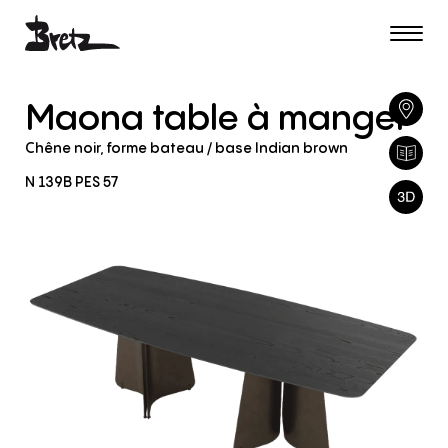
Maona
table
à
manger
Chêne
noir,
forme
bateau
/
base
Indian
brown
N
139B
PES
57