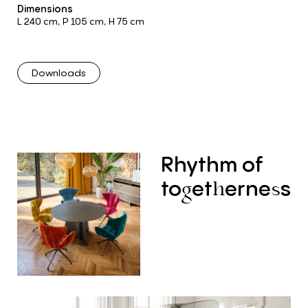
Dimensions
L 240 cm
,
P 105 cm
,
H 75 cm
Downloads
R
h
y
thm of
to
et
erne
s
g
h
s