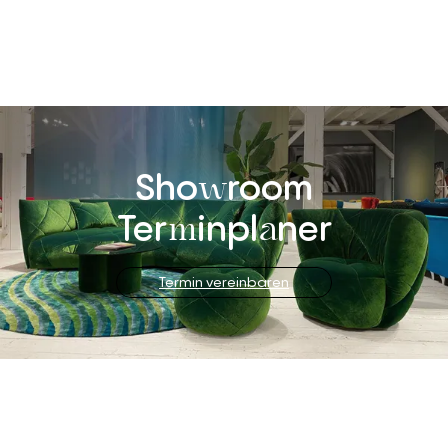
Sho
room
w
Ter
inpl
ner
m
a
Termin vereinbaren