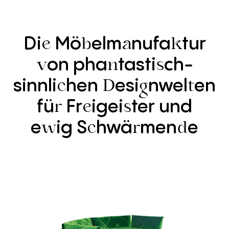
Di
Mö
elm
nufa
tur
e
b
a
k
on
pha
tasti
ch-
v
n
s
sinnli
hen
esi
nwel
en
c
D
g
t
fü
Fr
igei
ter
und
r
e
s
e
ig
S
hwä
men
e
w
c
r
d