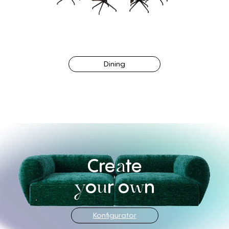
Dining
Cre
te
a
o
r o
n
y
u
w
Konfigurator