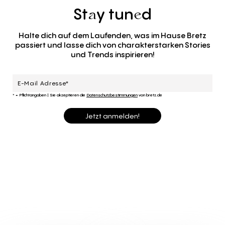
St
y
tun
d
a
e
Halte dich auf dem Laufenden, was im Hause Bretz
passiert und lasse dich von charakterstarken Stories
und Trends inspirieren!
* = Pflichtangaben
|
Sie akzeptieren die
Datenschutzbestimmungen
von bretz.de
Jetzt anmelden!