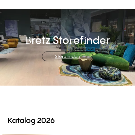
retz
Sto
ef
nder
B
r
i
Store finden
Katalog 2026