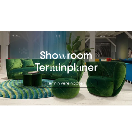
Sho
room
w
Ter
inpl
ner
m
a
Termin vereinbaren