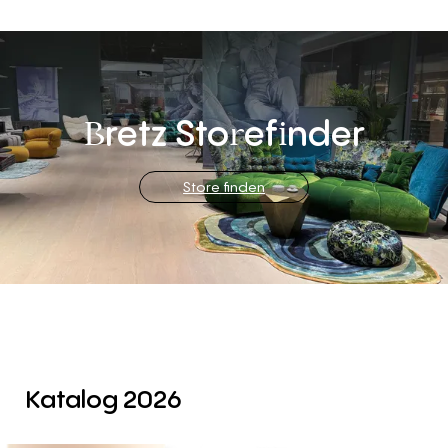
retz
Sto
ef
nder
B
r
i
Store finden
Katalog 2026