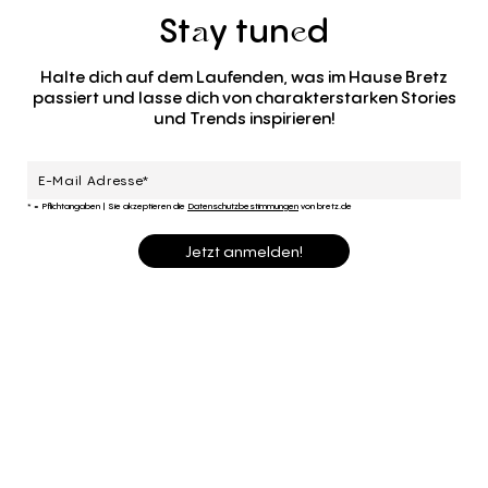
St
y
tun
d
a
e
Halte dich auf dem Laufenden, was im Hause Bretz
passiert und lasse dich von charakterstarken Stories
und Trends inspirieren!
* = Pflichtangaben
|
Sie akzeptieren die
Datenschutzbestimmungen
von bretz.de
Jetzt anmelden!