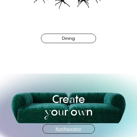
Dining
Cre
te
a
o
r
o
n
y
u
w
Konfigurator