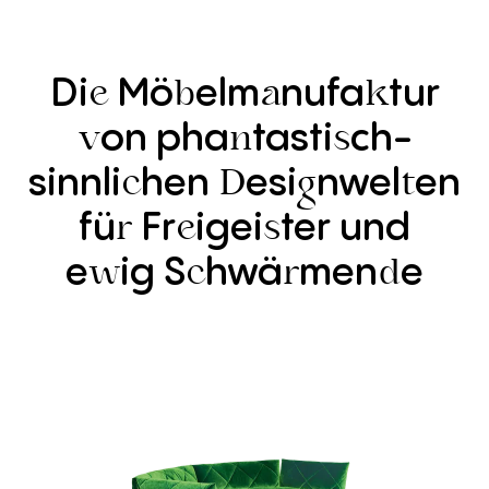
Di
Mö
elm
nufa
tur
e
b
a
k
on
pha
tasti
ch-
v
n
s
sinnli
hen
esi
nwel
en
c
D
g
t
fü
Fr
igei
ter
und
r
e
s
e
ig
S
hwä
men
e
w
c
r
d