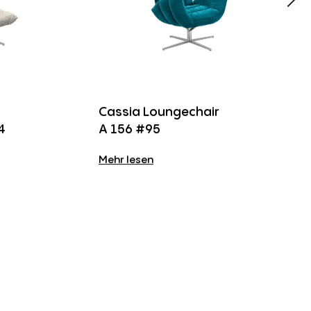
Cassia Loungechair
4
A 156 #95
Mehr lesen