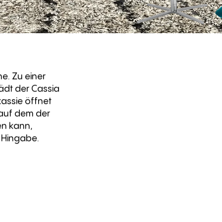
e. Zu einer
ädt der Cassia
kassie öffnet
 auf dem der
en kann,
 Hingabe.