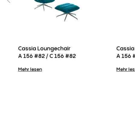
Cassia Loungechair
Cassia
A 156 #82 / C 156 #82
A 156 
Mehr lesen
Mehr le