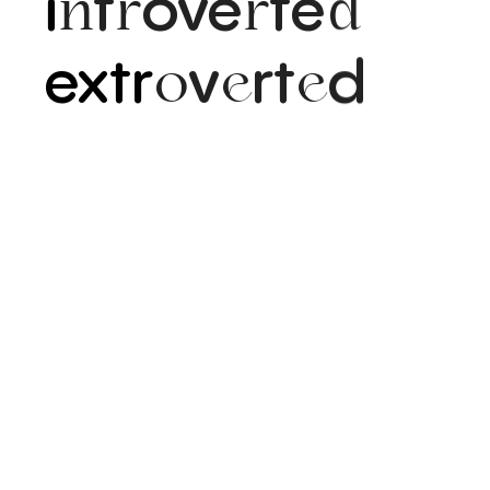
i
t
ove
te
n
r
r
d
extr
v
rt
d
o
e
e