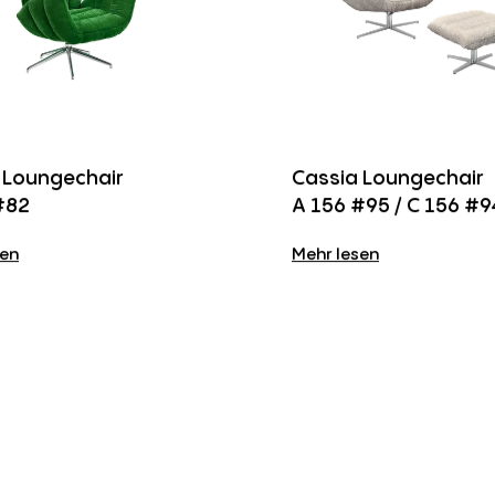
 Loungechair
Cassia Loungechair
#82
A 156 #95 / C 156 #9
sen
Mehr lesen