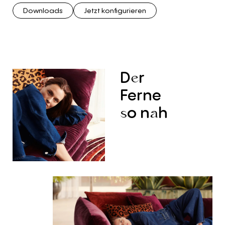
Downloads
Jetzt konfigurieren
D
r
e
Ferne
o
n
h
s
a