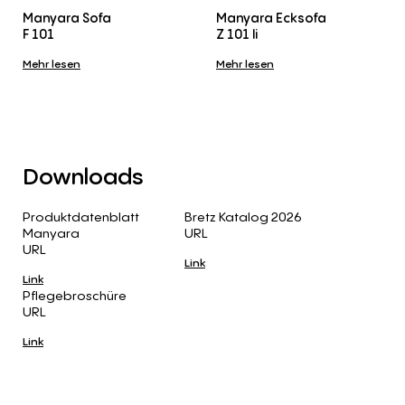
Manyara Sofa
Manyara Ecksofa
F 101
Z 101 li
Mehr lesen
Mehr lesen
Downloads
Produktdatenblatt
Bretz Katalog 2026
Manyara
URL
URL
Link
Link
Pflegebroschüre
URL
Link