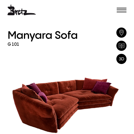
Manyara
Sofa
G
101