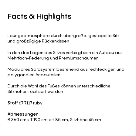
Facts
&
Highlights
Loungeatmosphäre durch übergroße, gestapelte Sitz-
und großzügige Rückenkissen
In den drei Lagen des Sitzes verbirgt sich ein Aufbau aus
Mehrfach-Federung und Premiumschäumen
Modulares Sofasystem bestehend aus rechteckigen und
polygonalen Anbauteilen
Durch die Wahl des Fußes können unterschiedliche
Sitzhöhen realisiert werden
Stoff
67 7117 ruby
Abmessungen
B 360 cm
x T 190 cm
x H 85 cm
,
Sitzhöhe 45 cm