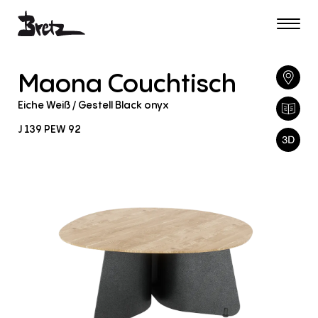
Maona
Couchtisch
Eiche
Weiß
/
Gestell
Black
onyx
J
139
PEW
92