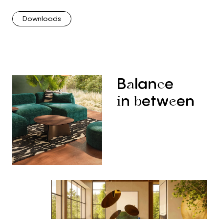
Downloads
B
lan
e
a
c
n
etw
en
i
b
e