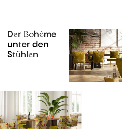
D
r
h
me
e
Bo
è
un
er
den
t
S
hl
n
tü
e