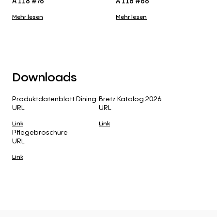
A 118 #76
A 118 #66
Mehr lesen
Mehr lesen
Downloads
Produktdatenblatt Dining
Bretz Katalog 2026
URL
URL
Link
Link
Pflegebroschüre
URL
Link