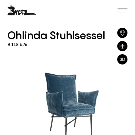
Ohlinda
Stuhlsessel
B
118
#76