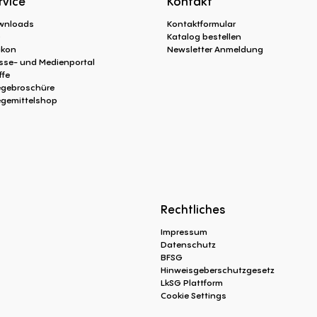
rvice
Kontakt
wnloads
Kontaktformular
Q
Katalog bestellen
ikon
Newsletter Anmeldung
sse- und Medienportal
ffe
egebroschüre
egemittelshop
Rechtliches
Impressum
Datenschutz
BFSG
Hinweisgeberschutzgesetz
LkSG Plattform
Cookie Settings