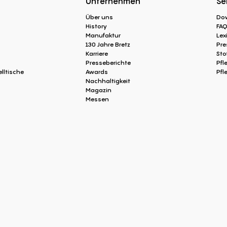
Unternehmen
Se
Über uns
Do
History
FA
Manufaktur
Lex
130 Jahre Bretz
Pre
Karriere
Sto
Presseberichte
Pfl
lltische
Awards
Pfl
Nachhaltigkeit
Magazin
Messen