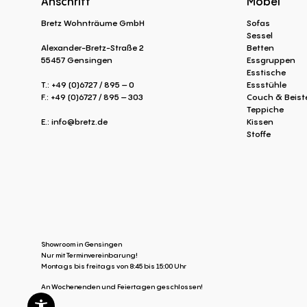
Anschrift
Möbel
Bretz Wohnträume GmbH
Sofas
Sessel
Alexander-Bretz-Straße 2
Betten
55457 Gensingen
Essgruppen
Esstische
T.: +49 (0)6727 / 895 – 0
Essstühle
F.: +49 (0)6727 / 895 – 303
Couch & Beiste
Teppiche
E.:
info@bretz.de
Kissen
Stoffe
Showroom in Gensingen
Nur mit Terminvereinbarung!
Montags bis freitags von 8:45 bis 15:00 Uhr
An Wochenenden und Feiertagen geschlossen!