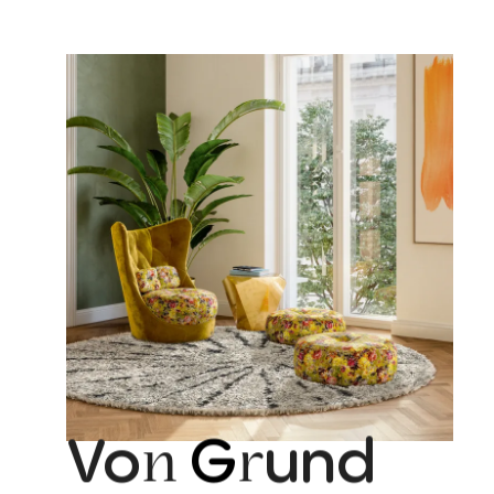
Vo
G
und
n
r