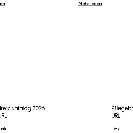
sen
Mehr lesen
Bretz Katalog 2026
Pflegeb
URL
URL
Link
Link