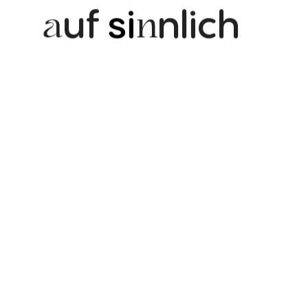
uf
si
nlich
a
n