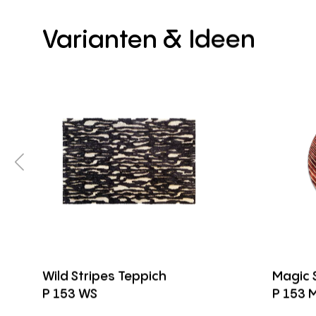
Varianten
&
Ideen
Wild Stripes Teppich
Magic 
P 153 WS
P 153 