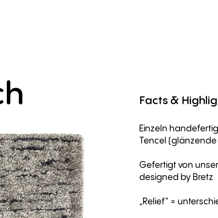
ch
Facts
&
Highlig
Einzeln handeferti
Tencel (glänzende 
Gefertigt von unse
designed by Bretz
„Relief“ = untersch