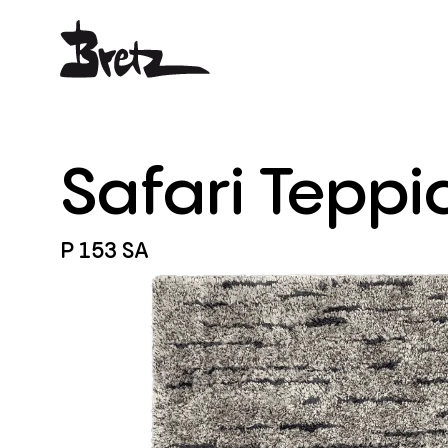
Safari
Teppi
P
153
SA