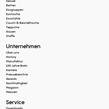
Sessel
Betten
Essgruppen
Esstische
Essstühle
Couch & Beistelltische
Teppiche
Kissen
Stoffe
Unternehmen
Über uns
History
Manufaktur
130 Jahre Bretz
Karriere
Presseberichte
Awards
Nachhaltigkeit
Magazin
Messen
Service
Downloads