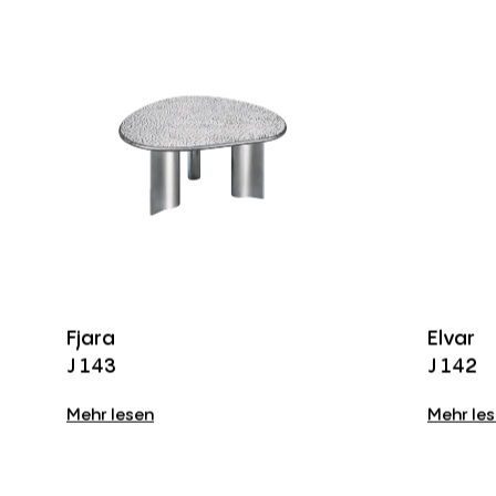
Fjara
Elvar
J 143
J 142
Mehr lesen
Mehr le