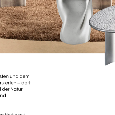
esten und dem
uierten – dort
l der Natur
and
tfertigkeit.