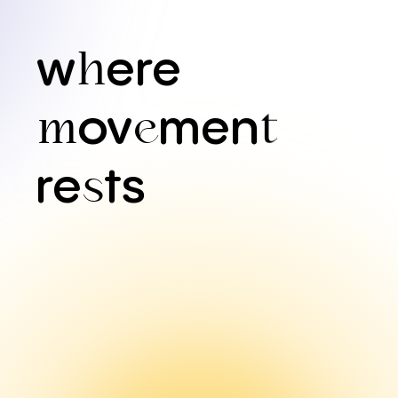
w
ere
h
ov
men
m
e
t
re
ts
s